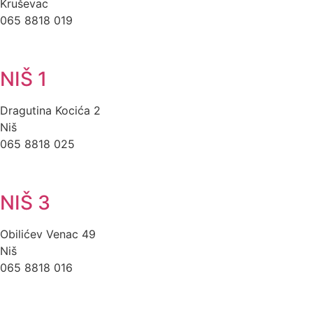
Kruševac
065 8818 019
NIŠ 1
Dragutina Kocića 2
Niš
065 8818 025
NIŠ 3
Obilićev Venac 49
Niš
065 8818 016