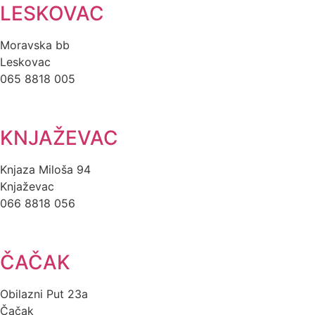
LESKOVAC
Moravska bb
Leskovac
065 8818 005
KNJAŽEVAC
Knjaza Miloša 94
Knjaževac
066 8818 056
ČAČAK
Obilazni Put 23a
Čačak