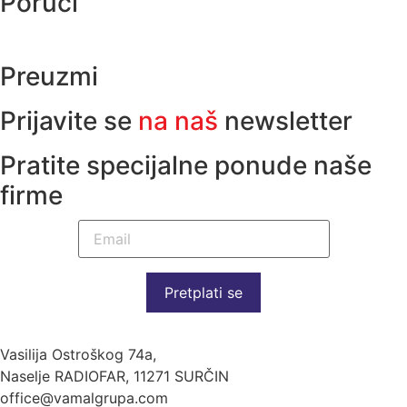
Poruči
Preuzmi
Prijavite se
na naš
newsletter
Pratite specijalne ponude naše
firme
Pretplati se
Vasilija Ostroškog 74a,
Naselje RADIOFAR, 11271 SURČIN
office@vamalgrupa.com