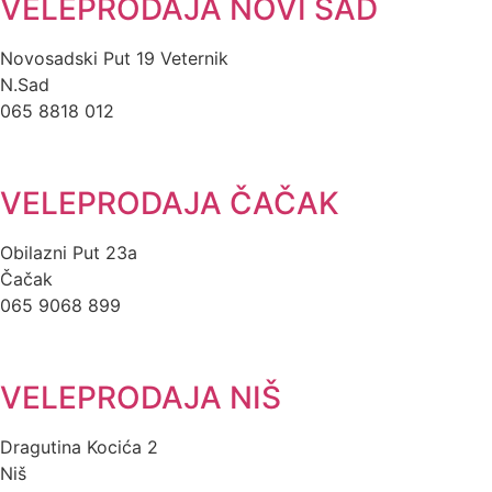
VELEPRODAJA NOVI SAD
Novosadski Put 19 Veternik
N.Sad
065 8818 012
VELEPRODAJA ČAČAK
Obilazni Put 23a
Čačak
065 9068 899
VELEPRODAJA NIŠ
Dragutina Kocića 2
Niš