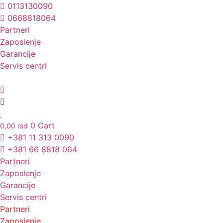
Skočite
0113130090
na
0668818064
sadržaj
Partneri
Unesite ovde tekst naslova
Zaposlenje
Garancije
Servis centri
0
Cart
0,00
rsd
+381 11 313 0090
+381 66 8818 064
Partneri
Zaposlenje
Garancije
Servis centri
Partneri
Zaposlenje