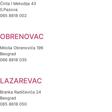
Ćirila I Metodija 43
S.Pazova
065 8818 002
OBRENOVAC
Miloša Obrenovića 196
Beograd
066 8818 035
LAZAREVAC
Branka Radičevića 24
Beograd
065 8818 050