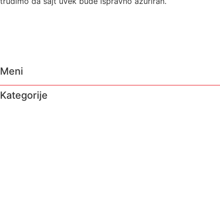
trudimo da sajt uvek bude ispravno ažuriran.
Meni
Kategorije
O nama
Brendovi
Shop
Reciklaža
Kontakt
Prodavnice
Katalozi
O nama
Brendovi