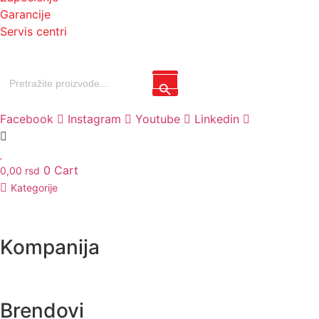
Garancije
Servis centri
Search
Search Button
for:
Facebook
Instagram
Youtube
Linkedin
0
Cart
0,00
rsd
Kategorije
Kompanija
Brendovi