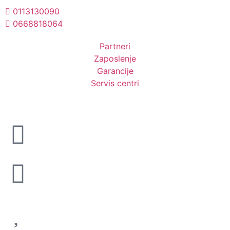
0113130090
0668818064
Unesite ovde tekst naslova
Partneri
Zaposlenje
Garancije
Servis centri