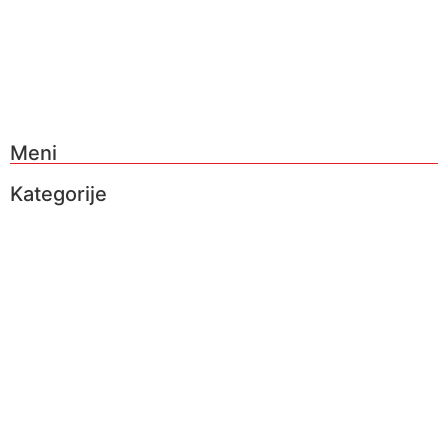
Meni
Kategorije
O nama
Brendovi
Shop
Reciklaža
Kontakt
Prodavnice
Katalozi
O nama
Brendovi