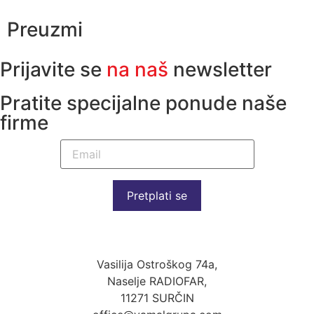
Preuzmi
Prijavite se
na naš
newsletter
Pratite specijalne ponude naše
firme
Pretplati se
Vasilija Ostroškog 74a,
Naselje RADIOFAR,
11271 SURČIN