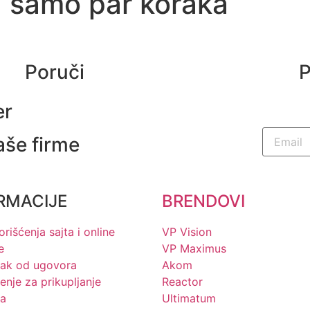
u samo par koraka
Poruči
P
er
aše firme
RMACIJE
BRENDOVI
orišćenja sajta i online
VP Vision
e
VP Maximus
ak od ugovora
Akom
nje za prikupljanje
Reactor
a
Ultimatum