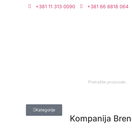
+381 11 313 0090
+381 66 8818 064
Unesite ovde tekst naslova
Search
for:
Kategorije
Kompanija
Bren