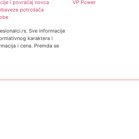
cije i povraćaj novca
VP Power
 obaveze potrošača
robe
ionalci.rs. Sve informacije
formativnog karaktera i
rmacija i cena. Premda se