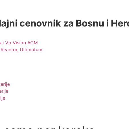
ajni cenovnik za Bosnu i He
 i Vp Vision AGM
Reactor, Ultimatum
erije
rije
ije