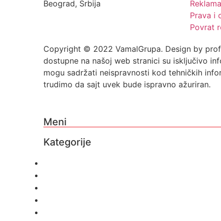
Beograd, Srbija
Reklama
Prava i
Povrat 
Copyright © 2022 VamalGrupa. Design by profes
dostupne na našoj web stranici su isključivo in
mogu sadržati neispravnosti kod tehničkih info
trudimo da sajt uvek bude ispravno ažuriran.
Meni
Kategorije
O nama
Brendovi
Shop
Reciklaža
Kontakt