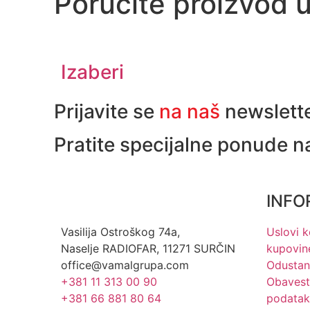
Poručite proizvod 
Izaberi
Prijavite se
na naš
newslett
Pratite specijalne ponude n
INFO
Vasilija Ostroškog 74a,
Uslovi k
Naselje RADIOFAR, 11271 SURČIN
kupovin
office@vamalgrupa.com
Odustan
+381 11 313 00 90
Obaveste
+381 66 881 80 64
podatak