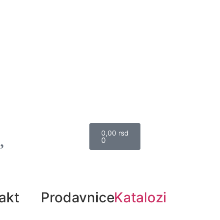
0,00
rsd
0
akt
Prodavnice
Katalozi