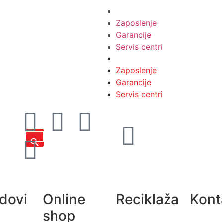
Partneri
Zaposlenje
Garancije
Servis centri
Partneri
Zaposlenje
Garancije
Servis centri
Search Button
dovi
Online
Reciklaža
Kont
shop