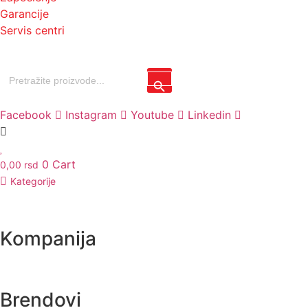
Garancije
Servis centri
Search
Search Button
for:
Facebook
Instagram
Youtube
Linkedin
0
Cart
0,00
rsd
Kategorije
Kompanija
Brendovi