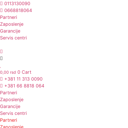
Skočite
0113130090
na
0668818064
sadržaj
Partneri
Unesite ovde tekst naslova
Zaposlenje
Garancije
Servis centri
0
Cart
0,00
rsd
+381 11 313 0090
+381 66 8818 064
Partneri
Zaposlenje
Garancije
Servis centri
Partneri
Zaposlenje