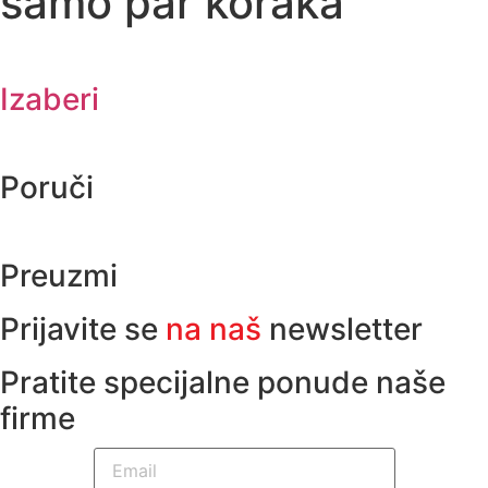
samo par koraka
Izaberi
Poruči
Preuzmi
Prijavite se
na naš
newsletter
Pratite specijalne ponude naše
firme