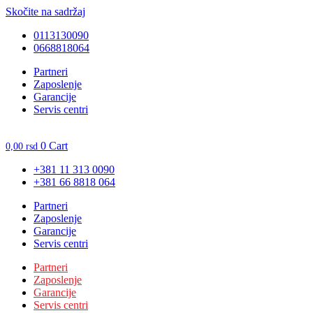
Skočite na sadržaj
0113130090
0668818064
Unesite ovde tekst naslova
Partneri
Zaposlenje
Garancije
Servis centri
0
Cart
0,00
rsd
+381 11 313 0090
+381 66 8818 064
Partneri
Zaposlenje
Garancije
Servis centri
Partneri
Zaposlenje
Garancije
Servis centri