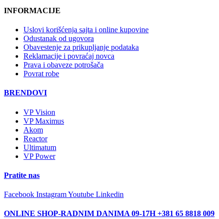
INFORMACIJE
Uslovi korišćenja sajta i online kupovine
Odustanak od ugovora
Obavestenje za prikupljanje podataka
Reklamacije i povraćaj novca
Prava i obaveze potrošača
Povrat robe
BRENDOVI
VP Vision
VP Maximus
Akom
Reactor
Ultimatum
VP Power
Pratite nas
Facebook
Instagram
Youtube
Linkedin
ONLINE SHOP-RADNIM DANIMA 09-17H +381 65 8818 009