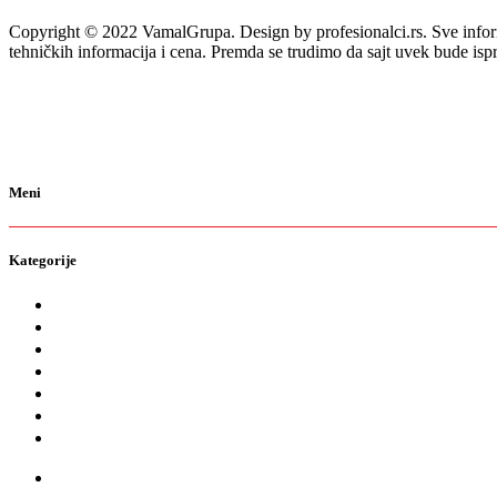
Copyright © 2022 VamalGrupa. Design by profesionalci.rs. Sve informa
tehničkih informacija i cena. Premda se trudimo da sajt uvek bude isp
Meni
Kategorije
O nama
Brendovi
Shop
Reciklaža
Kontakt
Prodavnice
Katalozi
O nama