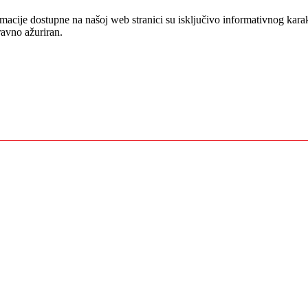
cije dostupne na našoj web stranici su isključivo informativnog karak
ravno ažuriran.