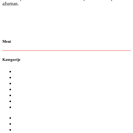
ažuriran.
Meni
Kategorije
O nama
Brendovi
Shop
Reciklaža
Kontakt
Prodavnice
Katalozi
O nama
Brendovi
Shop