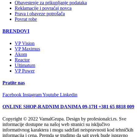
Obavestenje za prikupljanje podataka
Reklamacije i povraćaj novca
Prava i obaveze potrošača
Povrat robe
BRENDOVI
VP Vision
VP Maximus
Akom
Reactor
Ultimatum
VP Power
Pratite nas
Facebook
Instagram
Youtube
Linkedin
ONLINE SHOP-RADNIM DANIMA 09-17H +381 65 8818 009
Copyright © 2022 VamalGrupa. Design by profesionalci.rs. Sve
informacije dostupne na našoj web stranici su isključivo
informativnog karaktera i mogu sadržati neispravnosti kod tehničkih
informacija i cena. Premda se trudimo da sajt uvek bude ispravno