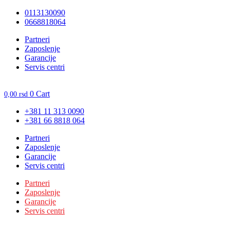
Skočite
0113130090
na
0668818064
sadržaj
Unesite ovde tekst naslova
Partneri
Zaposlenje
Garancije
Servis centri
0
Cart
0,00
rsd
+381 11 313 0090
+381 66 8818 064
Partneri
Zaposlenje
Garancije
Servis centri
Partneri
Zaposlenje
Garancije
Servis centri