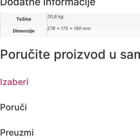
Dodatne informacije
20,6 kg
Težina
278 × 175 × 190 mm
Dimenzije
Poručite proizvod u sa
Izaberi
Poruči
Preuzmi