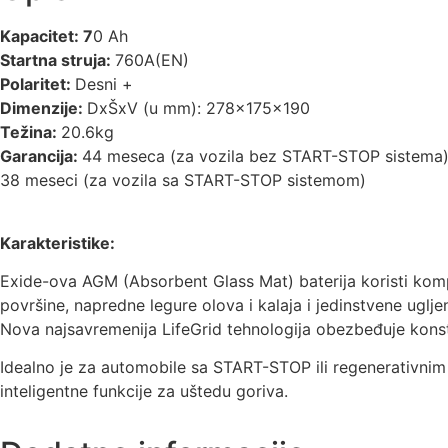
Kapacitet: 7
0 Ah
Startna struja:
760A(EN)
Polaritet:
Desni +
Dimenzije:
DxŠxV (u mm): 278x175x190
Težina:
20.6kg
Garancija:
44 meseca (za vozila bez START-STOP sistema
38 meseci (za vozila sa START-STOP sistemom)
Karakteristike:
Exide-ova AGM (Absorbent Glass Mat) baterija koristi kompo
površine, napredne legure olova i kalaja i jedinstvene uglje
Nova najsavremenija LifeGrid tehnologija obezbeđuje konsta
Idealno je za automobile sa START-STOP ili regenerativni
inteligentne funkcije za uštedu goriva.