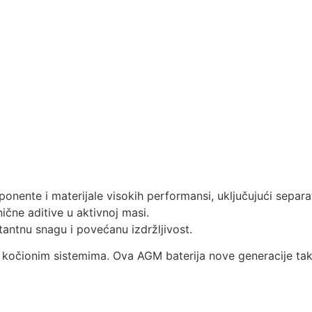
)
nente i materijale visokih performansi, uključujući separa
nične aditive u aktivnoj masi.
ntnu snagu i povećanu izdržljivost.
m kočionim sistemima. Ova AGM baterija nove generacije ta