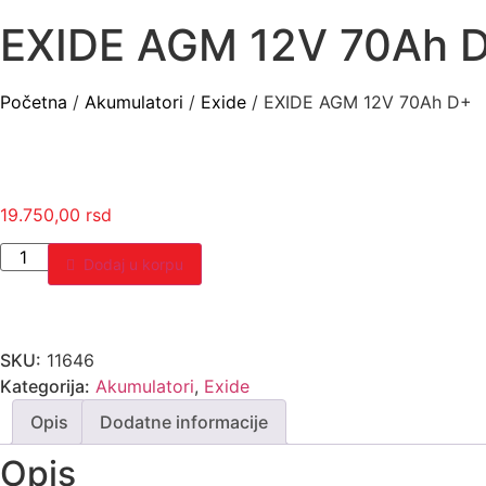
EXIDE AGM 12V 70Ah 
Početna
/
Akumulatori
/
Exide
/ EXIDE AGM 12V 70Ah D+
19.750,00
rsd
EXIDE
Dodaj u korpu
AGM
12V
70Ah
D+
količina
SKU:
11646
Kategorija:
Akumulatori
,
Exide
Opis
Dodatne informacije
Opis