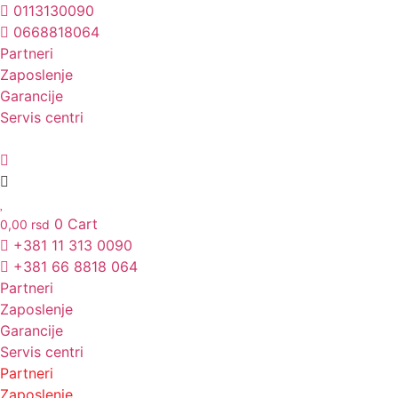
Skočite
0113130090
na
0668818064
sadržaj
Partneri
Unesite ovde tekst naslova
Zaposlenje
Garancije
Servis centri
0
Cart
0,00
rsd
+381 11 313 0090
+381 66 8818 064
Partneri
Zaposlenje
Garancije
Servis centri
Partneri
Zaposlenje