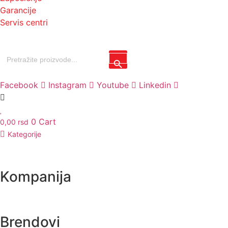
Garancije
Servis centri
Search
Search Button
for:
Facebook
Instagram
Youtube
Linkedin
0
Cart
0,00
rsd
Kategorije
Kompanija
Brendovi