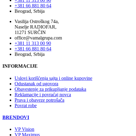
+381 11 313 00 90
+381 66 881 80 64
Beograd, Srbija
Vasilija Ostroškog 74a,
Naselje RADIOFAR,
11271 SURČIN
office@vamalgrupa.com
+381 11 313 00 90
+381 66 881 80 64
Beograd, Srbija
INFORMACIJE
Uslovi korišćenja sajta i online kupovine
Odustanak od ugovora
Obavestenje za prikupljanje podataka
Reklamacije i povraćaj novca
Prava i obaveze potrošača
Povrat robe
BRENDOVI
VP Vision
VP Maximus