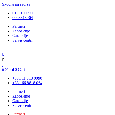
Skočite na sadržaj
0113130090
0668818064
Unesite ovde tekst naslova
Partneri
Zaposlenje
Garancije
Servis centri
0
Cart
0,00
rsd
+381 11 313 0090
+381 66 8818 064
Partneri
Zaposlenje
Garancije
Servis centri
Partneri