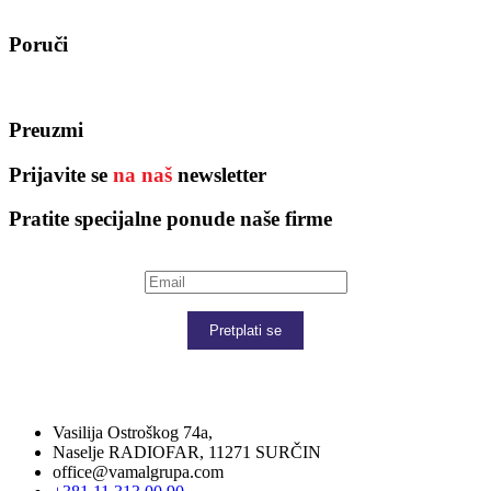
Poruči
Preuzmi
Prijavite se
na naš
newsletter
Pratite specijalne ponude naše firme
Pretplati se
Vasilija Ostroškog 74a,
Naselje RADIOFAR, 11271 SURČIN
office@vamalgrupa.com