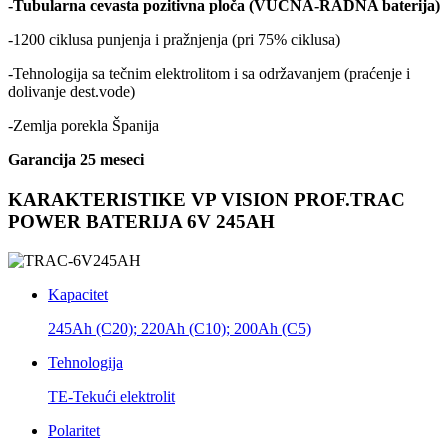
-Tubularna cevasta pozitivna ploča (VUČNA-RADNA baterija)
-1200 ciklusa punjenja i pražnjenja (pri 75% ciklusa)
-Tehnologija sa tečnim elektrolitom i sa održavanjem (praćenje i
dolivanje dest.vode)
-Zemlja porekla Španija
Garancija 25 meseci
KARAKTERISTIKE VP VISION PROF.TRAC
POWER BATERIJA 6V 245AH
Kapacitet
245Ah (C20); 220Ah (C10); 200Ah (C5)
Tehnologija
TE-Tekući elektrolit
Polaritet