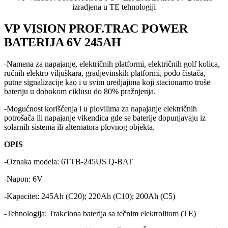
izradjena u TE tehnologiji
VP VISION PROF.TRAC POWER
BATERIJA 6V 245AH
-Namena za napajanje, električnih platformi, električnih golf kolica,
ručnih elektro viljuškara, gradjevinskih platformi, podo čistača,
putne signalizacije kao i u svim uredjajima koji stacionarno troše
bateriju u dobokom ciklusu do 80% pražnjenja.
-Mogućnost korišćenja i u plovilima za napajanje električnih
potrošača ili napajanje vikendica gde se baterije dopunjavaju iz
solarnih sistema ili alternatora plovnog objekta.
OPIS
-Oznaka modela: 6TTB-245US Q-BAT
-Napon: 6V
-Kapacitet: 245Ah (C20); 220Ah (C10); 200Ah (C5)
-Tehnologija: Trakciona baterija sa tečnim elektrolitom (TE)