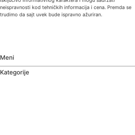
isključivo informativnog karaktera i mogu sadržati
neispravnosti kod tehničkih informacija i cena. Premda se
trudimo da sajt uvek bude ispravno ažuriran.
Meni
Kategorije
O nama
Brendovi
Shop
Reciklaža
Kontakt
Prodavnice
Katalozi