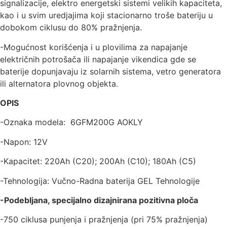
signalizacije, elektro energetski sistemi velikih kapaciteta,
kao i u svim uredjajima koji stacionarno troše bateriju u
dobokom ciklusu do 80% pražnjenja.
-Mogućnost korišćenja i u plovilima za napajanje
električnih potrošača ili napajanje vikendica gde se
baterije dopunjavaju iz solarnih sistema, vetro generatora
ili alternatora plovnog objekta.
OPIS
-Oznaka modela: 6GFM200G AOKLY
-Napon: 12V
-Kapacitet: 220Ah (C20); 200Ah (C10); 180Ah (C5)
-Tehnologija: Vučno-Radna baterija GEL Tehnologije
-Podebljana, specijalno dizajnirana pozitivna ploča
-750 ciklusa punjenja i pražnjenja (pri 75% pražnjenja)