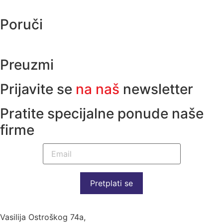
Poruči
Preuzmi
Prijavite se
na naš
newsletter
Pratite specijalne ponude naše
firme
Pretplati se
Vasilija Ostroškog 74a,