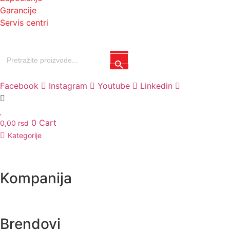
Garancije
Servis centri
Search
Search Button
for:
Facebook
Instagram
Youtube
Linkedin
0
Cart
0,00
rsd
Kategorije
Kompanija
Brendovi