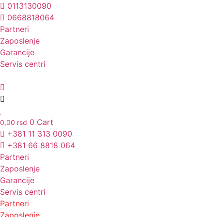
Skočite
0113130090
na
0668818064
sadržaj
Partneri
Unesite ovde tekst naslova
Zaposlenje
Garancije
Servis centri
0
Cart
0,00
rsd
+381 11 313 0090
+381 66 8818 064
Partneri
Zaposlenje
Garancije
Servis centri
Partneri
Zaposlenje