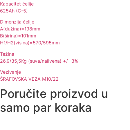
Kapacitet ćelije
625Ah (C-5)
Dimenzija ćelije
A(dužina)=198mm
B(širina)=101mm
H1/H2(visina)=570/595mm
Težina
26,9/35,5Kg (suva/nalivena) +/- 3%
Vezivanje
ŠRAFOVSKA VEZA M10/22
Poručite proizvod u
samo par koraka