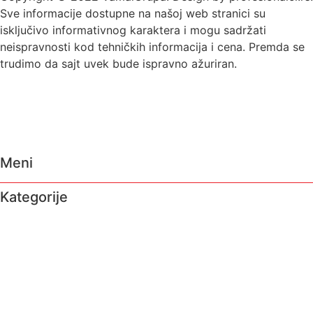
Sve informacije dostupne na našoj web stranici su
isključivo informativnog karaktera i mogu sadržati
neispravnosti kod tehničkih informacija i cena. Premda se
trudimo da sajt uvek bude ispravno ažuriran.
Meni
Kategorije
O nama
Brendovi
Shop
Reciklaža
Kontakt
Prodavnice