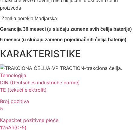
-Elastične veze i zavrtnji nisu uključeni u osnovnu cenu
proizvoda
-Zemlja porekla Madjarska
Garancija 36 meseci (u slučaju zamene svih ćelija baterije)
6 meseci (u slučaju zamene pojedinačnih ćelija baterije)
KARAKTERISTIKE
Tehnologija
DIN (Deutsches industriche norme)
TE (tekući elektrolit)
Broj pozitiva
5
Kapacitet pozitivne ploče
125Ah(C-5)