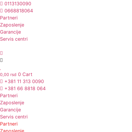
Skočite
0113130090
na
0668818064
sadržaj
Partneri
Unesite ovde tekst naslova
Zaposlenje
Garancije
Servis centri
0
Cart
0,00
rsd
+381 11 313 0090
+381 66 8818 064
Partneri
Zaposlenje
Garancije
Servis centri
Partneri
Zaposlenje