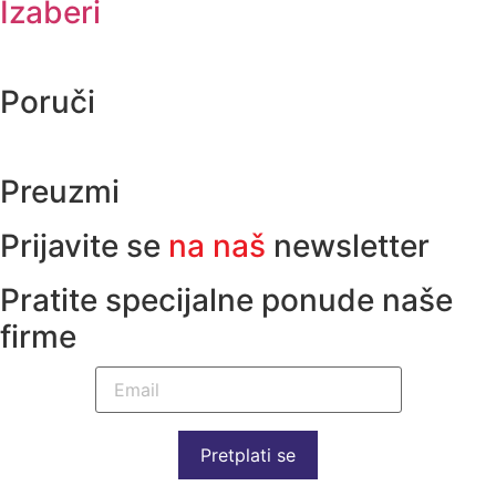
Izaberi
Poruči
Preuzmi
Prijavite se
na naš
newsletter
Pratite specijalne ponude naše
firme
Pretplati se