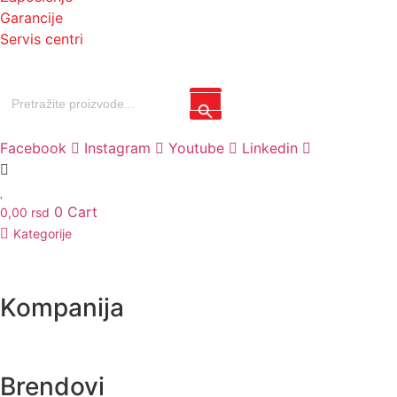
Garancije
Servis centri
Search
Search Button
for:
Facebook
Instagram
Youtube
Linkedin
0
Cart
0,00
rsd
Kategorije
Kompanija
Brendovi