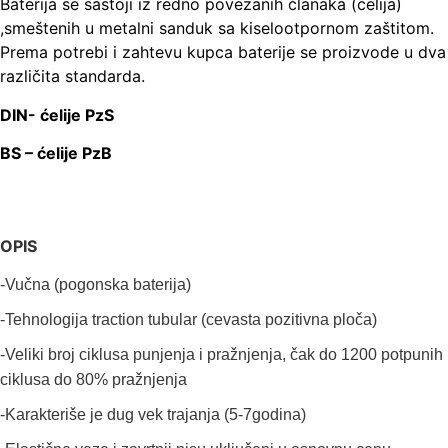
Baterija se sastoji iz redno povezanih članaka (ćelija)
,smeštenih u metalni sanduk sa kiselootpornom zaštitom.
Prema potrebi i zahtevu kupca baterije se proizvode u dva
različita standarda.
DIN- ćelije PzS
BS – ćelije PzB
OPIS
-Vučna (pogonska baterija)
-Tehnologija traction tubular (cevasta pozitivna ploča)
-Veliki broj ciklusa punjenja i pražnjenja, čak do 1200 potpunih
ciklusa do 80% pražnjenja
-Karakteriše je dug vek trajanja (5-7godina)