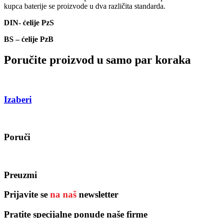
kupca baterije se proizvode u dva različita standarda.
DIN- ćelije PzS
BS – ćelije PzB
Poručite proizvod u samo par koraka
Izaberi
Poruči
Preuzmi
Prijavite se
na naš
newsletter
Pratite specijalne ponude naše firme