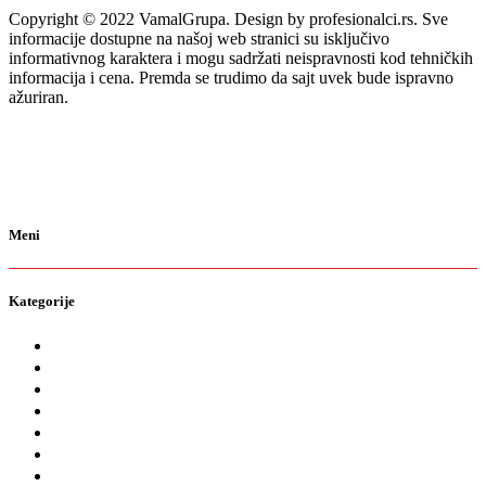
Copyright © 2022 VamalGrupa. Design by profesionalci.rs. Sve
informacije dostupne na našoj web stranici su isključivo
informativnog karaktera i mogu sadržati neispravnosti kod tehničkih
informacija i cena. Premda se trudimo da sajt uvek bude ispravno
ažuriran.
Meni
Kategorije
O nama
Brendovi
Shop
Reciklaža
Kontakt
Prodavnice
Katalozi