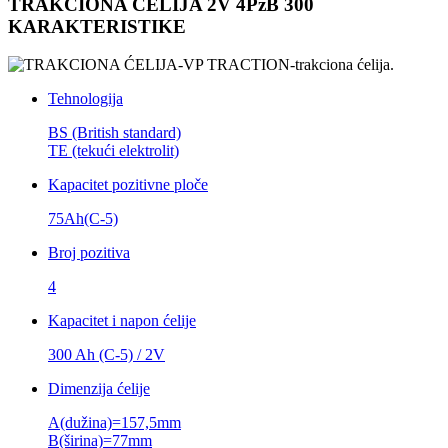
TRAKCIONA ĆELIJA 2V 4PzB 300
KARAKTERISTIKE
Tehnologija
BS (British standard)
TE (tekući elektrolit)
Kapacitet pozitivne ploče
75Ah(C-5)
Broj pozitiva
4
Kapacitet i napon ćelije
300 Ah (C-5) / 2V
Dimenzija ćelije
A(dužina)=157,5mm
B(širina)=77mm