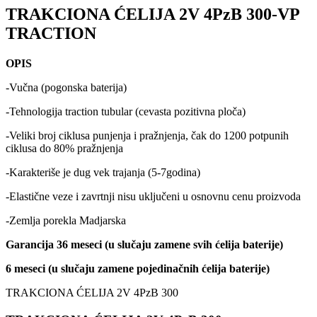
TRAKCIONA ĆELIJA 2V 4PzB 300-VP
TRACTION
OPIS
-Vučna (pogonska baterija)
-Tehnologija traction tubular (cevasta pozitivna ploča)
-Veliki broj ciklusa punjenja i pražnjenja, čak do 1200 potpunih
ciklusa do 80% pražnjenja
-Karakteriše je dug vek trajanja (5-7godina)
-Elastične veze i zavrtnji nisu uključeni u osnovnu cenu proizvoda
-Zemlja porekla Madjarska
Garancija 36 meseci (u slučaju zamene svih ćelija baterije)
6 meseci (u slučaju zamene pojedinačnih ćelija baterije)
TRAKCIONA ĆELIJA 2V 4PzB 300