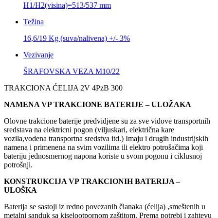
H1/H2(visina)=513/537 mm
Težina
16,6/19 Kg (suva/nalivena) +/- 3%
Vezivanje
ŠRAFOVSKA VEZA M10/22
TRAKCIONA ĆELIJA 2V 4PzB 300
NAMENA VP TRAKCIONE BATERIJE – ULOŽAKA
Olovne trakcione baterije predvidjene su za sve vidove transportnih
sredstava na elektricni pogon (viljuskari, električna kare
vozila,vodena transportna sredstva itd.) Imaju i drugih industrijskih
namena i primenena na svim vozilima ili elektro potrošačima koji
bateriju jednosmernog napona koriste u svom pogonu i ciklusnoj
potrošnji.
KONSTRUKCIJA VP TRAKCIONIH BATERIJA –
ULOŠKA
Baterija se sastoji iz redno povezanih članaka (ćelija) ,smeštenih u
metalni sanduk sa kiselootpornom zaštitom. Prema potrebi i zahtevu