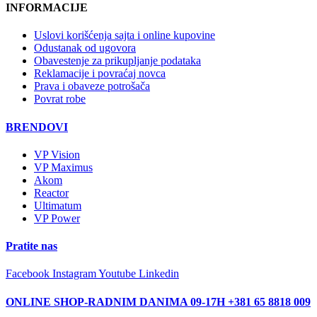
INFORMACIJE
Uslovi korišćenja sajta i online kupovine
Odustanak od ugovora
Obavestenje za prikupljanje podataka
Reklamacije i povraćaj novca
Prava i obaveze potrošača
Povrat robe
BRENDOVI
VP Vision
VP Maximus
Akom
Reactor
Ultimatum
VP Power
Pratite nas
Facebook
Instagram
Youtube
Linkedin
ONLINE SHOP-RADNIM DANIMA 09-17H +381 65 8818 009