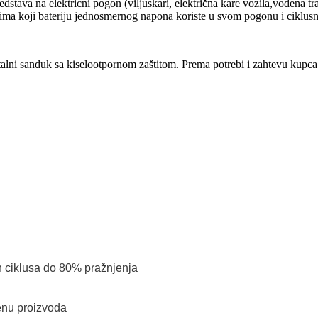
dstava na elektricni pogon (viljuskari, električna kare vozila,vodena tra
čima koji bateriju jednosmernog napona koriste u svom pogonu i ciklusno
etalni sanduk sa kiselootpornom zaštitom. Prema potrebi i zahtevu kupca 
ih ciklusa do 80% pražnjenja
cenu proizvoda