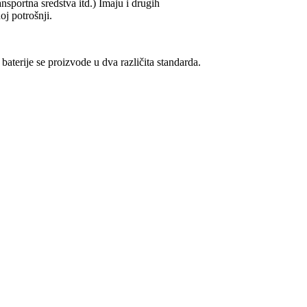
nsportna sredstva itd.) Imaju i drugih
j potrošnji.
baterije se proizvode u dva različita standarda.