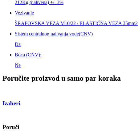
212Kg (nalivena) +/- 3%
Vezivanje
ŠRAFOVSKA VEZA M10/22 / ELASTIČNA VEZA 35mm2
Sistem centralnog nalivanja vode(CNV)
Da
Boca (CNV):
Ne
Poručite proizvod u samo par koraka
Izaberi
Poruči