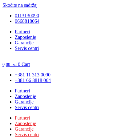
Skočite na sadržaj
0113130090
0668818064
Unesite ovde tekst naslova
Partneri
Zaposlenje
Garancije
Servis centri
0
Cart
0,00
rsd
+381 11 313 0090
+381 66 8818 064
Partneri
Zaposlenje
Garancije
Servis centri
Partneri
Zaposlenje
Garancije
Servis centri