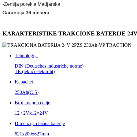
-Zemlja porekla Madjarska
Garancija 36 meseci
KARAKTERISTIKE TRAKCIONE BATERIJE 24V 
Tehnologija
DIN (Deutsches industriche norme)
TE (tekući elektrolit)
Kapacitet
250Ah(C-5)
Broj i napon ćelije
12 / 2Vx12=24V
Dimenzija i težina baterije
621x209x627mm