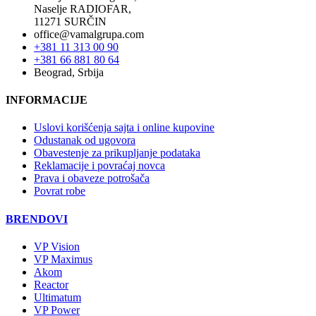
Naselje RADIOFAR,
11271 SURČIN
office@vamalgrupa.com
+381 11 313 00 90
+381 66 881 80 64
Beograd, Srbija
INFORMACIJE
Uslovi korišćenja sajta i online kupovine
Odustanak od ugovora
Obavestenje za prikupljanje podataka
Reklamacije i povraćaj novca
Prava i obaveze potrošača
Povrat robe
BRENDOVI
VP Vision
VP Maximus
Akom
Reactor
Ultimatum
VP Power