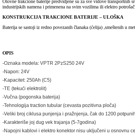
Olovne trakcione baterije predvidjene su za sve vidove transportnih sre
industrijskih namena i primenena na svim vozilima ili elektro potroša
KONSTRUKCIJA TRAKCIONE BATERIJE – ULOŠKA
Baterija se sastoji iz redno povezanih članaka (ćelija) ,smeštenih u m
OPIS
-Oznaka modela: VPTR 2PzS250 24V
-Napon: 24V
-Kapacitet: 250Ah (C5)
-TE (tekući elektrolit)
-Vučna (pogonska baterija)
-Tehnologija traction tubular (cevasta pozitivna ploča)
-Veliki broj ciklusa punjenja i pražnjenja, čak do 1200 potpun
-Karakteriše joj dug vek trajanja (5-7godina)
-Napojni kablovi i elektro konektor nisu uključeni u osnovnu 