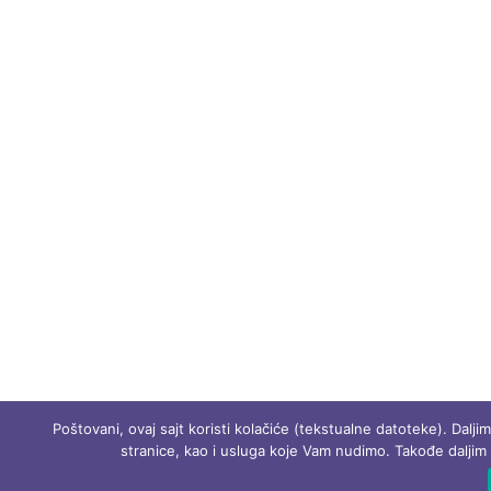
Poštovani, ovaj sajt koristi kolačiće (tekstualne datoteke). Dalj
stranice, kao i usluga koje Vam nudimo. Takođe daljim 