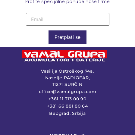
Pratite specijalne ponude naše firme
Pretplati se
Vasilija Ostroškog 74a,
Naselje RADIOFAR,
11271 SURČIN
office@vamalgrupa.com
+381 11 313 00 90
+381 66 881 80 64
Beograd, Srbija