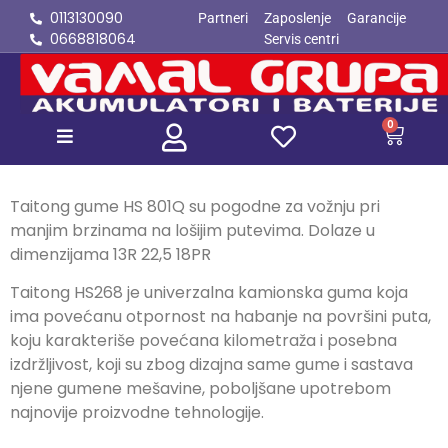
0113130090
Partneri
Zaposlenje
Garancije
0668818064
Servis centri
Unesite ovde tekst
naslova
0
Taitong gume HS 801Q su pogodne za vožnju pri
manjim brzinama na lošijim putevima. Dolaze u
dimenzijama 13R 22,5 18PR
Taitong HS268 je univerzalna kamionska guma koja
ima povećanu otpornost na habanje na površini puta,
koju karakteriše povećana kilometraža i posebna
izdržljivost, koji su zbog dizajna same gume i sastava
njene gumene mešavine, poboljšane upotrebom
najnovije proizvodne tehnologije.