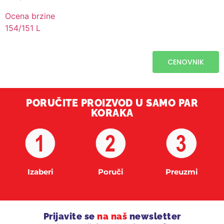
Ocena brzine
154/151 L
CENOVNIK
PORUČITE PROIZVOD U SAMO PAR
KORAKA
Izaberi
Poruči
Preuzmi
Prijavite se
na naš
newsletter