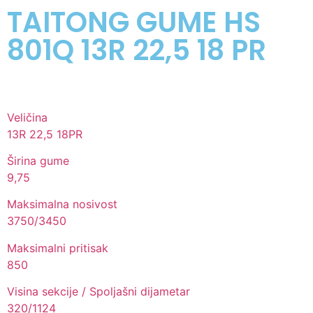
TAITONG GUME HS
801Q 13R 22,5 18 PR
Veličina
13R 22,5 18PR
Širina gume
9,75
Maksimalna nosivost
3750/3450
Maksimalni pritisak
850
Visina sekcije / Spoljašni dijametar
320/1124