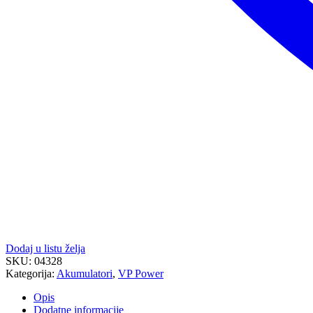
Dodaj u listu želja
SKU:
04328
Kategorija:
Akumulatori
,
VP Power
Opis
Dodatne informacije