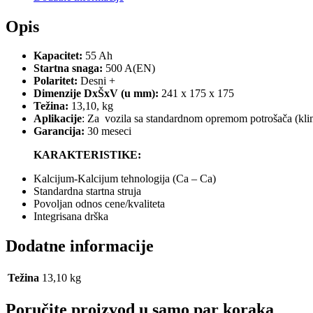
Opis
Kapacitet:
55 Ah
Startna snaga:
500 A(EN)
Polaritet:
Desni +
Dimenzije DxŠxV (u mm):
241 x 175 x 175
Težina:
13,10, kg
Aplikacije
: Za vozila sa standardnom opremom potrošača (klima
Garancija:
30 meseci
KARAKTERISTIKE:
Kalcijum-Kalcijum tehnologija (Ca – Ca)
Standardna startna struja
Povoljan odnos cene/kvaliteta
Integrisana drška
Dodatne informacije
Težina
13,10 kg
Poručite proizvod u samo par koraka