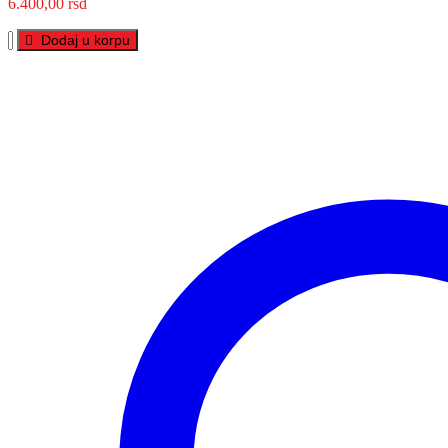
6.400,00
rsd
VP
Dodaj u korpu
POWER
12V
55
Ah
D+
količina