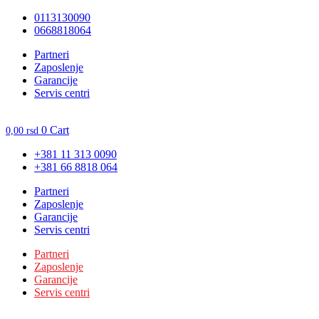
Skočite
0113130090
na
0668818064
sadržaj
Unesite ovde tekst naslova
Partneri
Zaposlenje
Garancije
Servis centri
0
Cart
0,00
rsd
+381 11 313 0090
+381 66 8818 064
Partneri
Zaposlenje
Garancije
Servis centri
Partneri
Zaposlenje
Garancije
Servis centri