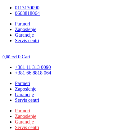
Skočite
0113130090
na
0668818064
sadržaj
Unesite ovde tekst naslova
Partneri
Zaposlenje
Garancije
Servis centri
0
Cart
0,00
rsd
+381 11 313 0090
+381 66 8818 064
Partneri
Zaposlenje
Garancije
Servis centri
Partneri
Zaposlenje
Garancije
Servis centri