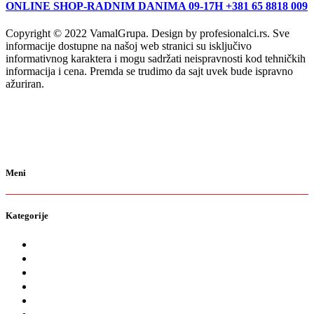
ONLINE SHOP-RADNIM DANIMA 09-17H +381 65 8818 009
Copyright © 2022 VamalGrupa. Design by profesionalci.rs. Sve
informacije dostupne na našoj web stranici su isključivo
informativnog karaktera i mogu sadržati neispravnosti kod tehničkih
informacija i cena. Premda se trudimo da sajt uvek bude ispravno
ažuriran.
Meni
Kategorije
O nama
Brendovi
Shop
Reciklaža
Kontakt