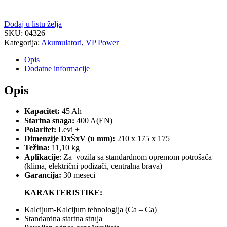
Dodaj u listu želja
SKU:
04326
Kategorija:
Akumulatori
,
VP Power
Opis
Dodatne informacije
Opis
Kapacitet:
45 Ah
Startna snaga:
400 A(EN)
Polaritet:
Levi +
Dimenzije DxŠxV (u mm):
210 x 175 x 175
Težina:
11,10 kg
Aplikacije
: Za vozila sa standardnom opremom potrošača
(klima, električni podizači, centralna brava)
Garancija:
30 meseci
KARAKTERISTIKE:
Kalcijum-Kalcijum tehnologija (Ca – Ca)
Standardna startna struja