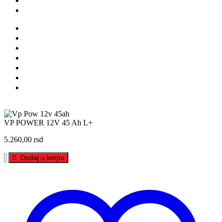
Prodavnice
Katalozi
O nama
Brendovi
Shop
Reciklaža
Kontakt
Prodavnice
Katalozi
Facebook
Instagram
Linkedin
Youtube
VP POWER 12V 45 Ah L+
5.260,00
rsd
VP
Dodaj u korpu
POWER
12V
45
Ah
L+
količina