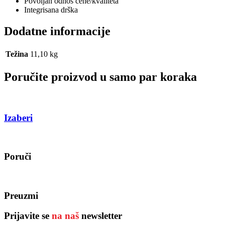
Povoljan odnos cene/kvaliteta
Integrisana drška
Dodatne informacije
Težina
11,10 kg
Poručite proizvod u samo par koraka
Izaberi
Poruči
Preuzmi
Prijavite se
na naš
newsletter