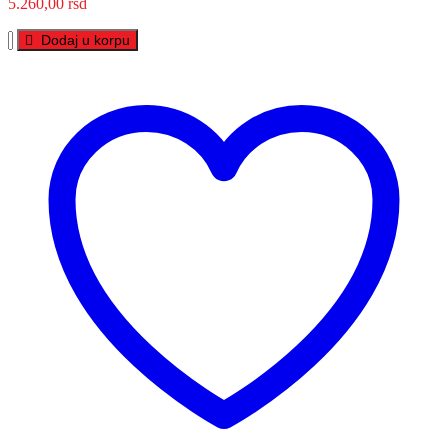
5.260,00
rsd
VP
Dodaj u korpu
POWER
12V
45
Ah
L+
količina