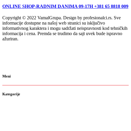
ONLINE SHOP-RADNIM DANIMA 09-17H +381 65 8818 009
Copyright © 2022 VamalGrupa. Design by profesionalci.rs. Sve
informacije dostupne na našoj web stranici su isključivo
informativnog karaktera i mogu sadržati neispravnosti kod tehničkih
informacija i cena. Premda se trudimo da sajt uvek bude ispravno
ažuriran.
Meni
Kategorije
O nama
Brendovi
Shop
Reciklaža
Kontakt