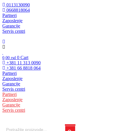
Skočite
0113130090
na
0668818064
sadržaj
Partneri
Zaposlenje
Unesite ovde tekst naslova
Garancije
Servis centri
0
Cart
0,00
rsd
+381 11 313 0090
+381 66 8818 064
Partneri
Zaposlenje
Garancije
Servis centri
Partneri
Zaposlenje
Garancije
Servis centri
Search
Search Button
for: