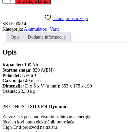
Varta
Dodaj u korpu
Silver
Dynamic
100
Dodaj u listu želja
Ah
SKU:
00814
D+
Kategorija:
Akumulatori
,
Varta
količina
Opis
Dodatne informacije
Opis
Kapacitet:
100 Ah
Startna snaga:
830 A(EN)
Polaritet:
Desni +
Garancija:
40 meseci
Dimenzije:
D x Š x V (u mm): 353 x 175 x 190
Težina:
22,30 kg
PREDNOSTI
SILVER Dynamic
:
Za vozila s posebno visokim zahtevima energije
Idealan kod puno električnih potrošača
High-End-proizvod na tržištu