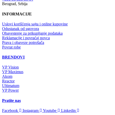
Beograd, Srbija
INFORMACIJE
Uslovi korišćenja sajta i online kupovine
Odustanak od ugovora
Obavestenje za prikupljanje podataka
Reklamacije i povraćaj novca
Prava i obaveze potrošača
Povrat robe
BRENDOVI
VP Vision
VP Maximus
Akom
Reactor
Ultimatum
VP Power
Pratite nas
Facebook
Instagram
Youtube
Linkedin