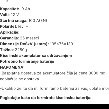
Kapacitet:
9 Ah
Volti:
12 V
Startna snaga:
100 A(EN)
Polaritet:
levi +
Aplikacije:
Garancija:
25 meseci
Dimenzije DxŠxV (u mm):
135x75x139
Težina:
2280g
Kiselinski akumulator sa održavanjem
Potrebno formiranje baterije
NAPOMENA:
-Basplatna dostava za akumulatore čija je cena 3000 rsd i 
naplaćuje se dostava.
-Ukoliko želite da mi formiramo bateriju za vas, uplata mor
Pogledajte kako da formirate kiselinsku bateriju: