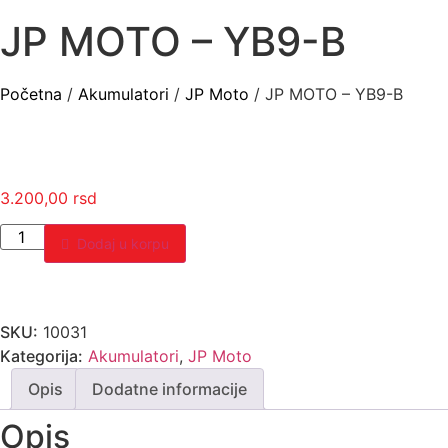
JP MOTO – YB9-B
Početna
/
Akumulatori
/
JP Moto
/ JP MOTO – YB9-B
3.200,00
rsd
JP
Dodaj u korpu
MOTO
-
YB9-
B
količina
SKU:
10031
Kategorija:
Akumulatori
,
JP Moto
Opis
Dodatne informacije
Opis