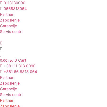
Skočite
0113130090
na
0668818064
sadržaj
Partneri
Unesite ovde tekst naslova
Zaposlenje
Garancije
Servis centri
0
Cart
0,00
rsd
+381 11 313 0090
+381 66 8818 064
Partneri
Zaposlenje
Garancije
Servis centri
Partneri
Zaposlenje