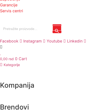
Garancije
Servis centri
Search
Search Button
for:
Facebook
Instagram
Youtube
Linkedin
0
Cart
0,00
rsd
Kategorije
Kompanija
Brendovi