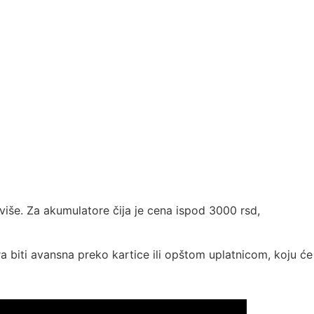
više. Za akumulatore čija je cena ispod 3000 rsd,
a biti avansna preko kartice ili opštom uplatnicom, koju će