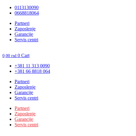
Skočite
0113130090
na
0668818064
sadržaj
Unesite ovde tekst naslova
Partneri
Zaposlenje
Garancije
Servis centri
0
Cart
0,00
rsd
+381 11 313 0090
+381 66 8818 064
Partneri
Zaposlenje
Garancije
Servis centri
Partneri
Zaposlenje
Garancije
Servis centri