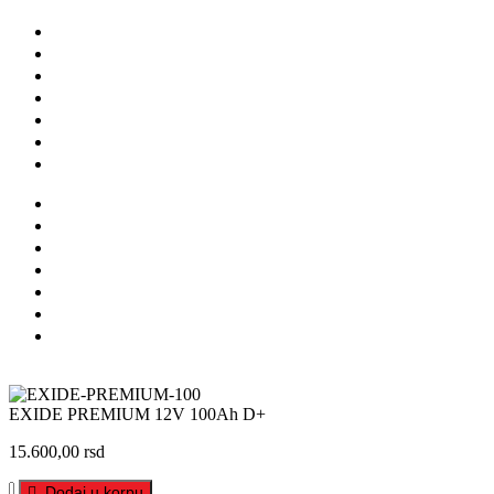
O nama
Brendovi
Shop
Reciklaža
Kontakt
Prodavnice
Katalozi
O nama
Brendovi
Shop
Reciklaža
Kontakt
Prodavnice
Katalozi
Facebook
Instagram
Linkedin
Youtube
EXIDE PREMIUM 12V 100Ah D+
15.600,00
rsd
EXIDE
Dodaj u korpu