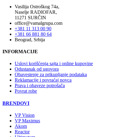
Vasilija Ostroškog 74a,
Naselje RADIOFAR,
11271 SURČIN
office@vamalgrupa.com
+381 11 313 00 90
+381 66 881 80 64
Beograd, Srbija
INFORMACIJE
Uslovi korišćenja sajta i online kupovine
Odustanak od ugovora
Obavestenje za prikupljanje podataka
Reklamacije i povraćaj novca
Prava i obaveze potrošača
Povrat robe
BRENDOVI
VP Vision
VP Maximus
Akom
Reactor