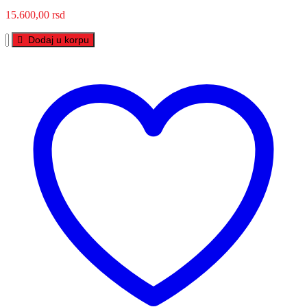
15.600,00
rsd
EXIDE
Dodaj u korpu
PREMIUM
12V
100Ah
D+
količina