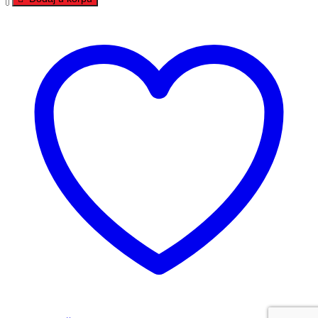
PREMIUM
12V
100Ah
D+
količina