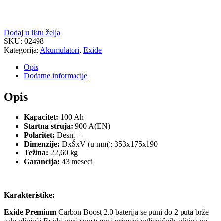
Dodaj u listu želja
SKU:
02498
Kategorija:
Akumulatori
,
Exide
Opis
Dodatne informacije
Opis
Kapacitet:
100 Ah
Startna struja:
900 A(EN)
Polaritet:
Desni +
Dimenzije:
DxŠxV (u mm): 353x175x190
Težina:
22,60 kg
Garancija:
43 meseci
Karakteristike:
Exide Premium
Carbon Boost 2.0 baterija se puni do 2 puta brže
zahvaljujući Exide-ovoj sopstvenoj primeni ugljeničnih aditiva na