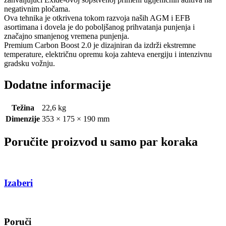
negativnim pločama.
Ova tehnika je otkrivena tokom razvoja naših AGM i EFB
asortimana i dovela je do poboljšanog prihvatanja punjenja i
značajno smanjenog vremena punjenja.
Premium Carbon Boost 2.0 je dizajniran da izdrži ekstremne
temperature, električnu opremu koja zahteva energiju i intenzivnu
gradsku vožnju.
Dodatne informacije
Težina
22,6 kg
Dimenzije
353 × 175 × 190 mm
Poručite proizvod u samo par koraka
Izaberi
Poruči