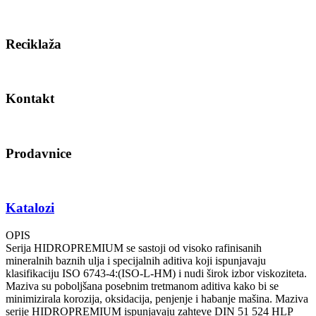
Reciklaža
Kontakt
Prodavnice
Katalozi
OPIS
Serija HIDROPREMIUM se sastoji od visoko rafinisanih
mineralnih baznih ulja i specijalnih aditiva koji ispunjavaju
klasifikaciju ISO 6743-4:(ISO-L-HM) i nudi širok izbor viskoziteta.
Maziva su poboljšana posebnim tretmanom aditiva kako bi se
minimizirala korozija, oksidacija, penjenje i habanje mašina. Maziva
serije HIDROPREMIUM ispunjavaju zahteve DIN 51 524 HLP