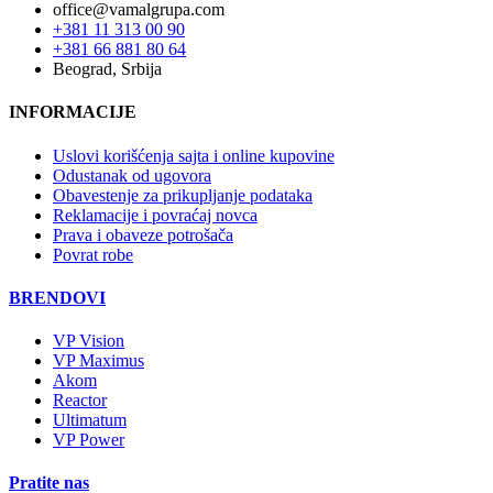
office@vamalgrupa.com
+381 11 313 00 90
+381 66 881 80 64
Beograd, Srbija
INFORMACIJE
Uslovi korišćenja sajta i online kupovine
Odustanak od ugovora
Obavestenje za prikupljanje podataka
Reklamacije i povraćaj novca
Prava i obaveze potrošača
Povrat robe
BRENDOVI
VP Vision
VP Maximus
Akom
Reactor
Ultimatum
VP Power
Pratite nas