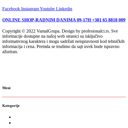
Facebook
Instagram
Youtube
Linkedin
ONLINE SHOP-RADNIM DANIMA 09-17H +381 65 8818 009
Copyright © 2022 VamalGrupa. Design by profesionalci.rs. Sve
informacije dostupne na našoj web stranici su isključivo
informativnog karaktera i mogu sadržati neispravnosti kod tehničkih
informacija i cena. Premda se trudimo da sajt uvek bude ispravno
ažuriran.
Meni
Kategorije
O nama
Brendovi