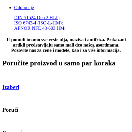
Odobrenje
DIN 51524 Deo 2 HLP;
ISO 6743-4 (ISO-L-HM);
AFNOR NFE 48-603 HM;
U ponudi imamo sve vrste ulja, maziva i antifriza. Prikazani
artikli predstavljaju samo mali deo našeg asortimana.
Pozovite nas za cene i modele, kao i za više informacija.
Poručite proizvod u samo par koraka
Izaberi
Poruči