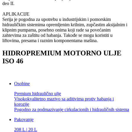
deo II.
APLIKACIJE
Serija je pogodna za upotrebu u industrijskim i pomorskim
hidrauličkim sistemima opremljenim krilnim, zupčastim aksijalnim i
klipnim pumpama, posebno onima koji rade sa povećanim
zahtevima za zaštitu od habanja. Takođe se mogu koristiti u
liftovima, presama i raznim komponentama mašina.
HIDROPREMIUM MOTORNO ULJE
ISO 46
Osobine
Premium hidraulično ulje
Visokokvalitetno mazivo sa aditivima protiv habanja i
korozije
Pogodno za podmazivanje cirkulacionih i hidrauličnih sistema
Pakovanje
208 L | 20 L