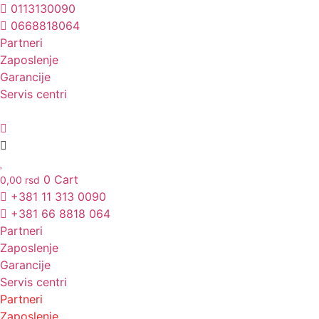
Skočite
0113130090
na
0668818064
sadržaj
Partneri
Unesite ovde tekst naslova
Zaposlenje
Garancije
Servis centri
0
Cart
0,00
rsd
+381 11 313 0090
+381 66 8818 064
Partneri
Zaposlenje
Garancije
Servis centri
Partneri
Zaposlenje