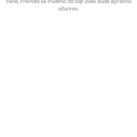
cena. Premda se trudimo da sajt uvek bude ispravno
ažuriran.