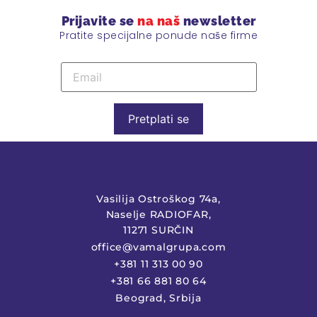
Prijavite se
na naš
newsletter
Pratite specijalne ponude naše firme
Pretplati se
Vasilija Ostroškog 74a,
Naselje RADIOFAR,
11271 SURČIN
office@vamalgrupa.com
+381 11 313 00 90
+381 66 881 80 64
Beograd, Srbija