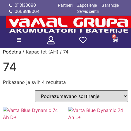
0113130090
Partneri
Zaposlenje
Garancije
0668818064
Servis centri
Unesite ovde tekst
naslova
0
Početna
/ Kapacitet (AH) / 74
74
Prikazano je svih 4 rezultata