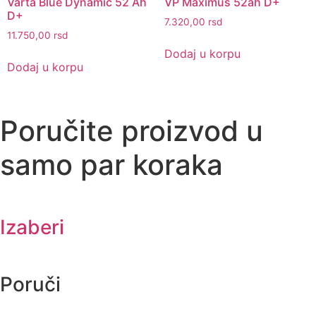
Varta Blue Dynamic 52 Ah
VP Maximus 52ah D+
D+
7.320,00
rsd
11.750,00
rsd
Dodaj u korpu
Dodaj u korpu
Poručite proizvod u
samo par koraka
Izaberi
Poruči