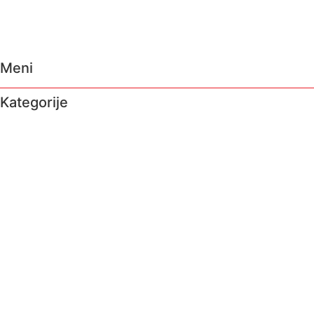
Meni
Kategorije
O nama
Brendovi
Shop
Reciklaža
Kontakt
Prodavnice
Katalozi
O nama
Brendovi
Shop
Reciklaža