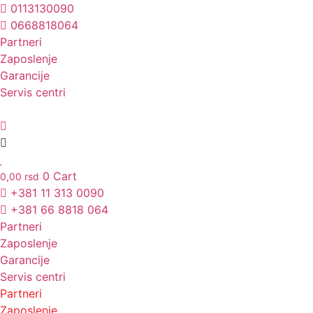
Skočite
0113130090
na
0668818064
sadržaj
Partneri
Unesite ovde tekst naslova
Zaposlenje
Garancije
Servis centri
0
Cart
0,00
rsd
+381 11 313 0090
+381 66 8818 064
Partneri
Zaposlenje
Garancije
Servis centri
Partneri
Zaposlenje