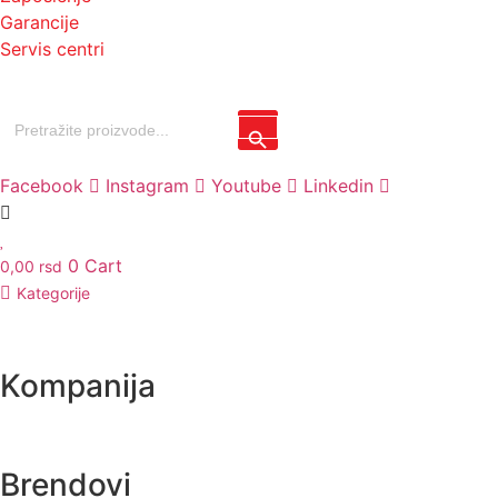
Garancije
Servis centri
Search
Search Button
for:
Facebook
Instagram
Youtube
Linkedin
0
Cart
0,00
rsd
Kategorije
Kompanija
Brendovi