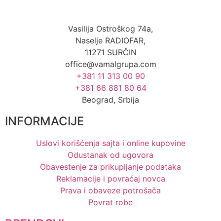
Vasilija Ostroškog 74a,
Naselje RADIOFAR,
11271 SURČIN
office@vamalgrupa.com
+381 11 313 00 90
+381 66 881 80 64
Beograd, Srbija
INFORMACIJE
Uslovi korišćenja sajta i online kupovine
Odustanak od ugovora
Obavestenje za prikupljanje podataka
Reklamacije i povraćaj novca
Prava i obaveze potrošača
Povrat robe