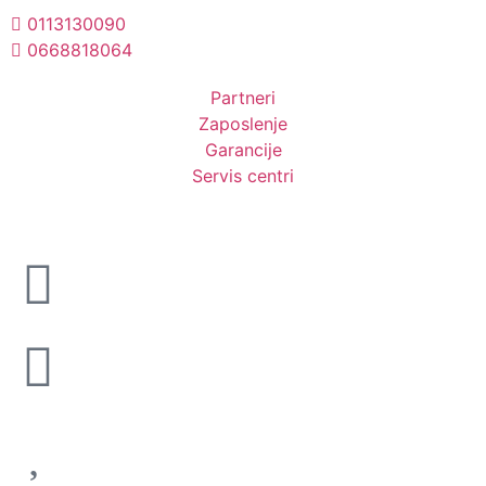
0113130090
0668818064
Unesite ovde tekst naslova
Partneri
Zaposlenje
Garancije
Servis centri