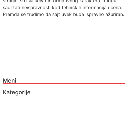
stranici su isključivo informativnog karaktera i mogu
sadržati neispravnosti kod tehničkih informacija i cena.
Premda se trudimo da sajt uvek bude ispravno ažuriran.
Meni
Kategorije
O nama
Brendovi
Shop
Reciklaža